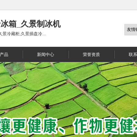
冰箱_久景制冰机
景冷藏柜,久景插盘冷...
产品
新闻中心
荣誉资质
联