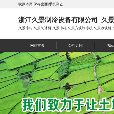
收藏本页
|
保存桌面
|
手机浏览
浙江久景制冷设备有限公司_久景
久景冰箱,久景制冰机,久景冷柜,久景方块制冰机,久景冰块机,久
网站首页
公司介绍
供应