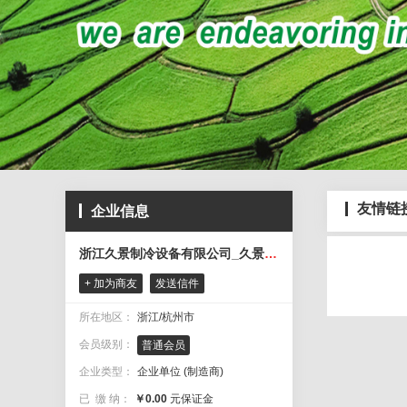
友情链
企业信息
浙江久景制冷设备有限公司_久景冰箱_久景制冰机
+ 加为商友
发送信件
所在地区：
浙江/杭州市
会员级别：
普通会员
企业类型：
企业单位 (制造商)
已 缴 纳：
￥0.00
元保证金