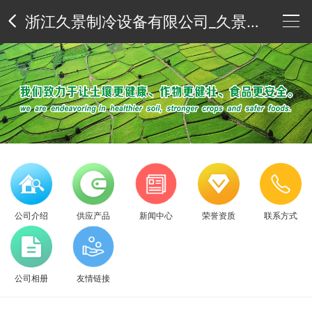
浙江久景制冷设备有限公司_久景冰箱_久景制冰机
公
司
供
介
应
新
绍
产
闻
荣
公司介绍
供应产品
新闻中心
荣誉资质
联系方式
品
中
誉
联
心
资
系
公
公司相册
友情链接
质
方
司
友