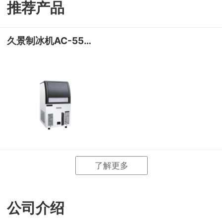
推荐产品
式
相
情
久景制冰机AC-55大方冰
册
链
接
了解更多
公司介绍